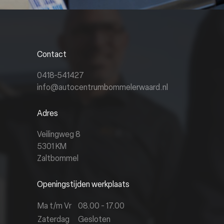
Contact
0418-541427
info@autocentrumbommelerwaard.nl
Adres
Veilingweg 8
5301 KM
Zaltbommel
Openingstijden werkplaats
Ma t/m Vr
08.00 - 17.00
Zaterdag
Gesloten