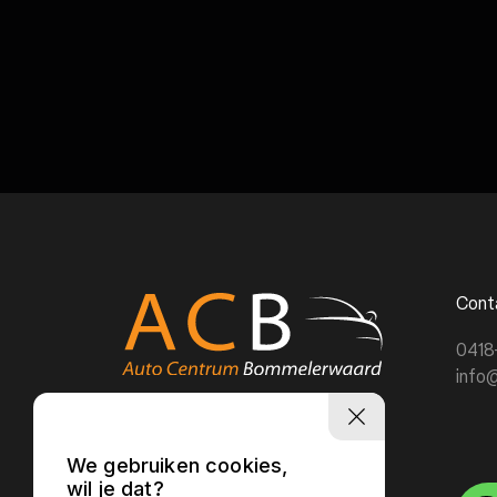
Cont
0418
info
We gebruiken cookies,
Heb je vragen?
wil je dat?