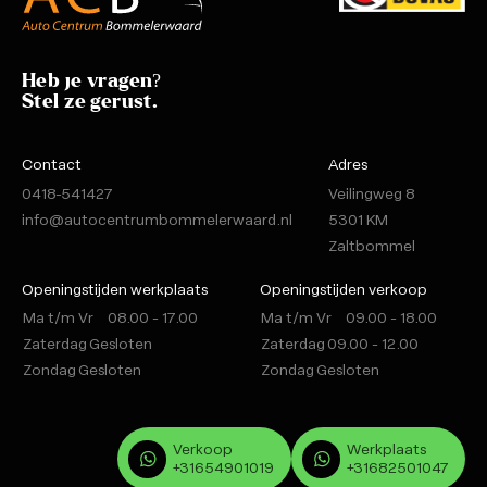
Heb je vragen?
Stel ze gerust.
Contact
Adres
0418-541427
Veilingweg 8
info@autocentrumbommelerwaard.nl
5301 KM
Zaltbommel
Openingstijden werkplaats
Openingstijden verkoop
Ma t/m Vr
08.00 - 17.00
Ma t/m Vr
09.00 - 18.00
Zaterdag
Gesloten
Zaterdag
09.00 - 12.00
Zondag
Gesloten
Zondag
Gesloten
Verkoop
Werkplaats
+31654901019
+31682501047