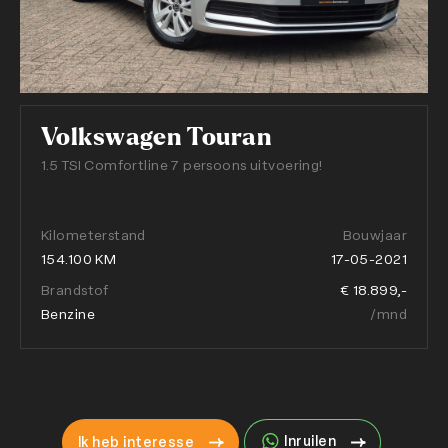
Volkswagen Touran
1.5 TSI Comfortline 7 persoons uitvoering!
Kilometerstand
Bouwjaar
154.100 KM
17-05-2021
Brandstof
€ 18.899,-
Benzine
/mnd
Inruilen
Ik heb interesse