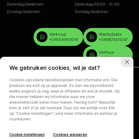
Zaterdag
Gesloten
Zaterdag
09.00 - 12.00
Zondag
Gesloten
Zondag
Gesloten
Verkoop
Werkplaats
+31654901019
+31682501047
Verhuur
+31733030442
We gebruiken cookies, wil je dat?
Cookies zijn kleine tekstbestanden met informatie erin. Die
plaatsen we kort op je apparaat. Zo zien we bijvoorbeeld
welke pagina’s je zag, waar je afhaakte en wat je invulde. Op
die manier hebben wij informatie waar we jouw
Volg ons:
websitebezoek beter mee maken. Handig toch? Natuurlijk
kies je zelf of je dat toestaat. Daar zijn we eerlijk over. Klik
op “Cookie instellingen”, vind meer informatie en beheer je
Privacy policy
voorkeuren.
AUTO CENTRUM BOMMELERWAARD
Cookie instellingen
Cookies weigeren