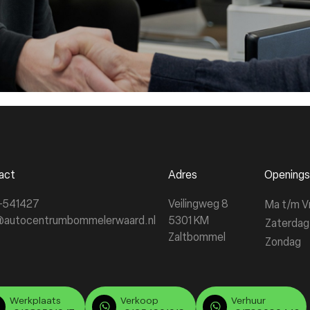
t problemen, vergroot uw veiligheid en verlengt de levensdu
act
Adres
Openings
-541427
Veilingweg 8
Ma t/m V
@autocentrumbommelerwaard.nl
5301 KM
Zaterdag
Zaltbommel
Zondag
Werkplaats
Verkoop
Verhuur