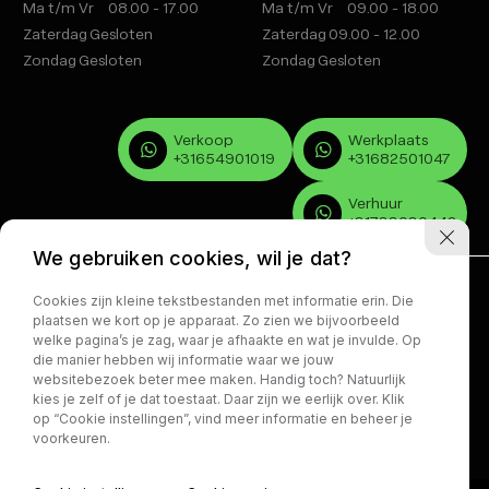
Ma t/m Vr
08.00 - 17.00
Ma t/m Vr
09.00 - 18.00
Zaterdag
Gesloten
Zaterdag
09.00 - 12.00
Zondag
Gesloten
Zondag
Gesloten
Verkoop
Werkplaats
+31654901019
+31682501047
Verhuur
+31733030442
We gebruiken cookies, wil je dat?
Cookies zijn kleine tekstbestanden met informatie erin. Die
plaatsen we kort op je apparaat. Zo zien we bijvoorbeeld
welke pagina’s je zag, waar je afhaakte en wat je invulde. Op
die manier hebben wij informatie waar we jouw
Volg ons:
websitebezoek beter mee maken. Handig toch? Natuurlijk
kies je zelf of je dat toestaat. Daar zijn we eerlijk over. Klik
op “Cookie instellingen”, vind meer informatie en beheer je
Privacy policy
voorkeuren.
AUTO CENTRUM BOMMELERWAARD