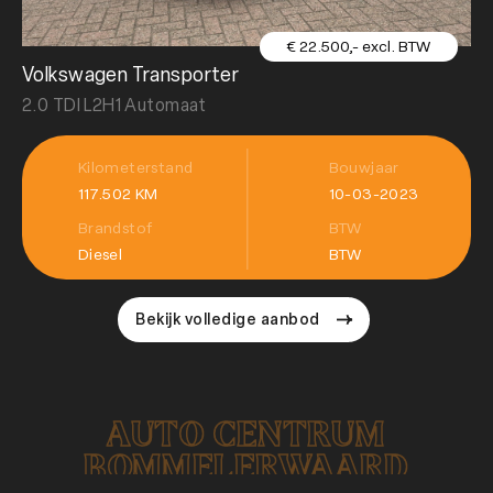
€ 22.500,- excl. BTW
Volkswagen Transporter
Re
2.0 TDI L2H1 Automaat
1.
Kilometerstand
Bouwjaar
117.502 KM
10-03-2023
Brandstof
BTW
Diesel
BTW
Bekijk volledige aanbod
AUTO CENTRUM
BOMMELERWAARD