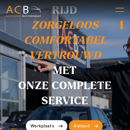
RIJD
ZORGELOOS
COMFORTABEL
VERTROUWD
MET
ONZE COMPLETE
SERVICE
Werkplaats
Aanbod